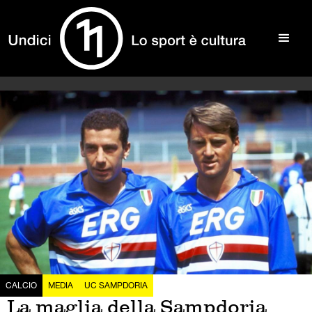
CALCIO
MEDIA
UC SAMPDORIA
La maglia della Sampdoria