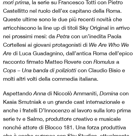
morì prima
, la serie su Francesco Totti con Pietro
Castellitto nel ruolo dell’ex capitano della Roma.
Queste ultime sono le due più recenti novità che
arricchiscono la line up di titoli Sky Original in arrivo
nei prossimi mesi: da
Petra
con un’inedita Paola
Cortellesi ai giovani protagonisti di
We Are Who We
Are
di Luca Guadagnino, dall’antica Roma dell’epico
racconto firmato Matteo Rovere con
Romulus
a
Cops – Una banda di poliziotti
con Claudio Bisio e
molti altri volti della commedia italiana.
Aspettando
Anna
di Niccolò Ammaniti,
Domina
con
Kasia Smutniak e un grande cast internazionale e
anche i fratelli D’Innocenzo al lavoro sulla loro prima
serie tv e Salmo, produttore creativo e musicale
nonché attore di Blocco 181. Una forza produttiva
che è anche europea con Sky Studios, attualmente