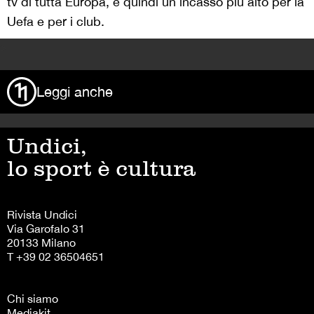
tv di tutta Europa, e quindi un incasso più alto per la
Uefa e per i club.
>
Leggi anche
Undici,
lo sport è cultura
Rivista Undici
Via Garofalo 31
20133 Milano
T +39 02 36504651
Chi siamo
Mediakit