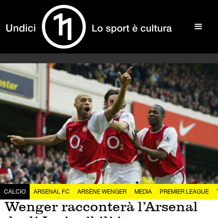
CALCIO
ARSENAL FC
ARSÈNE WENGER
MEDIA
PREMIER LEAGUE
Wenger racconterà l’Arsenal