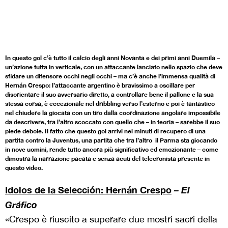
In questo gol c’è tutto il calcio degli anni Novanta e dei primi anni Duemila –
un’azione tutta in verticale, con un attaccante lanciato nello spazio che deve
sfidare un difensore occhi negli occhi – ma c’è anche l’immensa qualità di
Hernán Crespo: l’attaccante argentino è bravissimo a oscillare per
disorientare il suo avversario diretto, a controllare bene il pallone e la sua
stessa corsa, è eccezionale nel dribbling verso l’esterno e poi è fantastico
nel chiudere la giocata con un tiro dalla coordinazione angolare impossibile
da descrivere, tra l’altro scoccato con quello che – in teoria – sarebbe il suo
piede debole. Il fatto che questo gol arrivi nei minuti di recupero di una
partita contro la Juventus, una partita che tra l’altro il Parma sta giocando
in nove uomini, rende tutto ancora più significativo ed emozionante – come
dimostra la narrazione pacata e senza acuti del telecronista presente in
questo video.
Idolos de la Selección: Hernán Crespo
– El
Gráfico
«Crespo è riuscito a superare due mostri sacri della