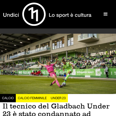
CALCIO
CALCIO FEMMINILE
UNDER 23
Il tecnico del Gladbach Under
23 è stato condannato ad