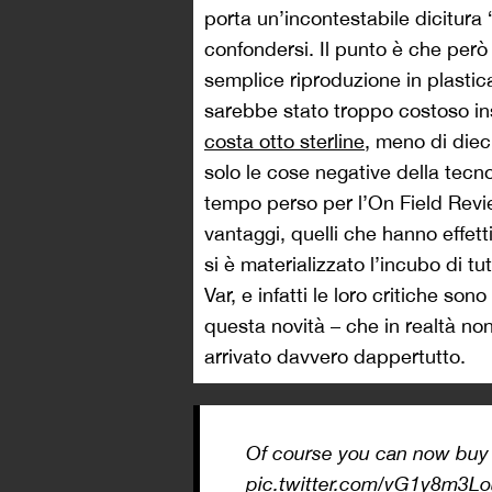
porta un’incontestabile dicitura 
confondersi. Il punto è che però
semplice riproduzione in plast
sarebbe stato troppo costoso ins
costa otto sterline
, meno di diec
solo le cose negative della tecn
tempo perso per l’On Field Revi
vantaggi, quelli che hanno effett
si è materializzato l’incubo di tutt
Var, e infatti le loro critiche so
questa novità – che in realtà no
arrivato davvero dappertutto.
Of course you can now buy
pic.twitter.com/vG1y8m3L