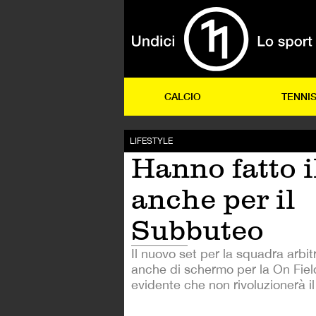
CALCIO
TENNI
LIFESTYLE
Hanno fatto i
anche per il
Subbuteo
Il nuovo set per la squadra arbit
anche di schermo per la On Fie
evidente che non rivoluzionerà il