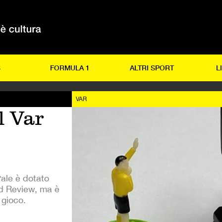
S
FORMULA 1
ALTRI SPORT
L
VAR
l Var
rale è dotato
ld Review, ma è
 gioco.