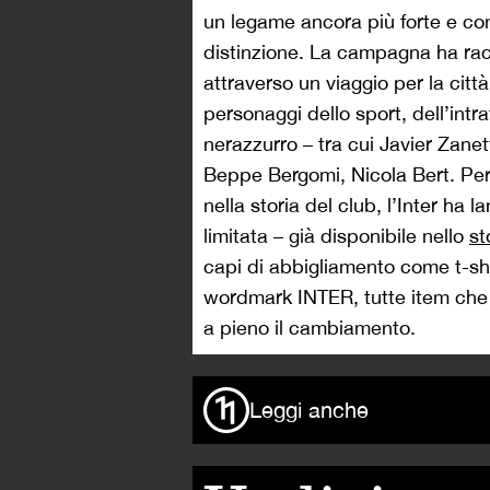
un legame ancora più forte e co
distinzione. La campagna ha rac
attraverso un viaggio per la citt
personaggi dello sport, dell’intr
nerazzurro – tra cui Javier Zane
Beppe Bergomi, Nicola Bert. Pe
nella storia del club, l’Inter ha 
limitata – già disponibile nello
st
capi di abbigliamento come t-shi
wordmark INTER, tutte item che p
a pieno il cambiamento.
Leggi anche