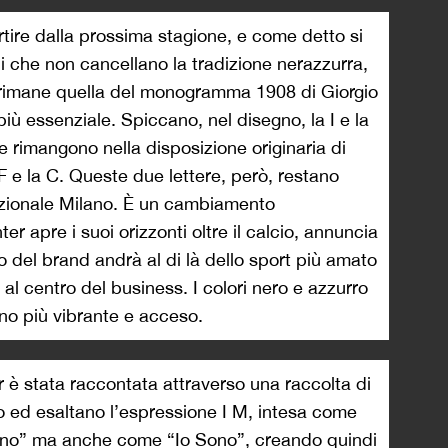
artire dalla prossima stagione, e come detto si
ni che non cancellano la tradizione nerazzurra,
ra rimane quella del monogramma 1908 di Giorgio
iù essenziale. Spiccano, nel disegno, la I e la
e rimangono nella disposizione originaria di
 e la C. Queste due lettere, però, restano
nazionale Milano. È un cambiamento
ter apre i suoi orizzonti oltre il calcio, annuncia
o del brand andrà al di là dello sport più amato
 al centro del business. I colori nero e azzurro
no più vibrante e acceso.
er è stata raccontata attraverso una raccolta di
no ed esaltano l’espressione I M, intesa come
lano” ma anche come “Io Sono”, creando quindi