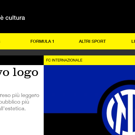
S
FORMULA 1
ALTRI SPORT
L
FC INTERNAZIONALE
vo logo
reso più leggero
pubblico più
ll'estetica.