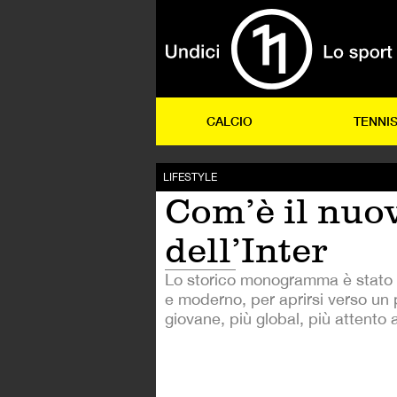
CALCIO
TENNI
LIFESTYLE
Com’è il nuo
dell’Inter
Lo storico monogramma è stato 
e moderno, per aprirsi verso un 
giovane, più global, più attento a