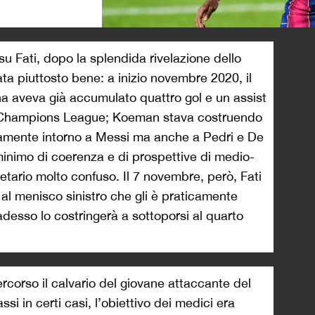
>
u Fati, dopo la splendida rivelazione dello
iata piuttosto bene: a inizio novembre 2020, il
a aveva già accumulato quattro gol e un assist
 in Champions League; Koeman stava costruendo
viamente intorno a Messi ma anche a Pedri e De
inimo di coerenza e di prospettive di medio-
etario molto confuso. Il 7 novembre, però, Fati
o al menisco sinistro che gli è praticamente
adesso lo costringerà a sottoporsi al quarto
ercorso il calvario del giovane attaccante del
si in certi casi, l’obiettivo dei medici era