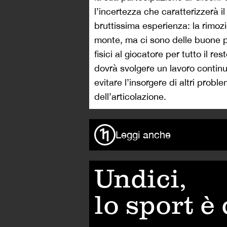
l’incertezza che caratterizzerà i
bruttissima esperienza: la rimoz
monte, ma ci sono delle buone p
fisici al giocatore per tutto il res
dovrà svolgere un lavoro continu
evitare l’insorgere di altri probl
dell’articolazione.
Leggi anche
Undici,
lo sport è