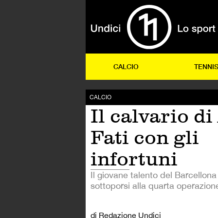
CALCIO
TENNI
CALCIO
Il calvario d
Fati con gli
infortuni
Il giovane talento del Barcellona
sottoporsi alla quarta operazione
di Redazione Undici