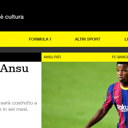
S
FORMULA 1
ALTRI SPORT
L
ANSU FATI
FC BARC
i Ansu
 sarà costretto a
 in sei mesi.