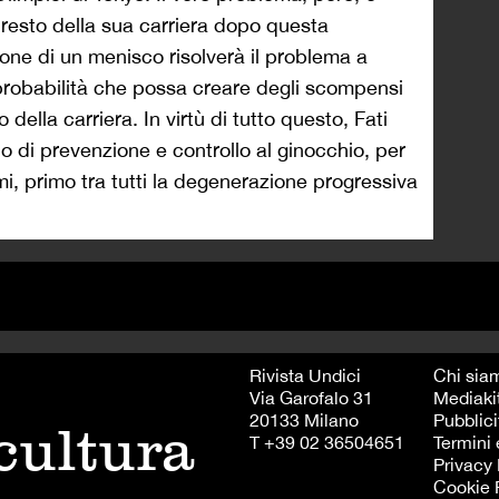
l resto della sua carriera dopo questa
ione di un menisco risolverà il problema a
robabilità che possa creare degli scompensi
to della carriera. In virtù di tutto questo, Fati
o di prevenzione e controllo al ginocchio, per
emi, primo tra tutti la degenerazione progressiva
Rivista Undici
Chi sia
Via Garofalo 31
Mediaki
20133 Milano
Pubblici
 cultura
T +39 02 36504651
Termini 
Privacy 
Cookie 