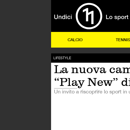
CALCIO
TENNI
LIFESTYLE
La nuova ca
“Play New” d
Un invito a riscoprire lo sport i