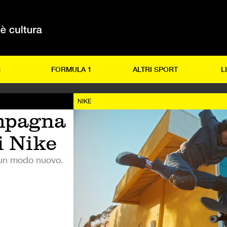
S
FORMULA 1
ALTRI SPORT
L
NIKE
mpagna
i Nike
n un modo nuovo.