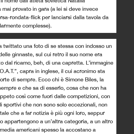
l nome dall’atleta sovietica Natalia
mai provato in gara (a lei si deve invece
orsa-rondata-flick per lanciarsi dalla tavola da
colarmente complesse).
a twittato una foto di se stessa con indosso un
elle ginnaste, sul cui retro il suo nome era
guito dal ricamo, beh, di una capretta. L’immagine
.A.T.”, capra in inglese, il cui acronimo sta
ù forte di sempre. Ecco chi è Simone Biles, la
 sempre e che sa di esserlo, cosa che non ha
appeto così come fuori dalle competizioni, con
li sportivi che non sono solo eccezionali, non
ale che a far notizia è più ogni loro, seppur
to appartengono a un’altra categoria, a un altro
I media americani spesso la accostano a