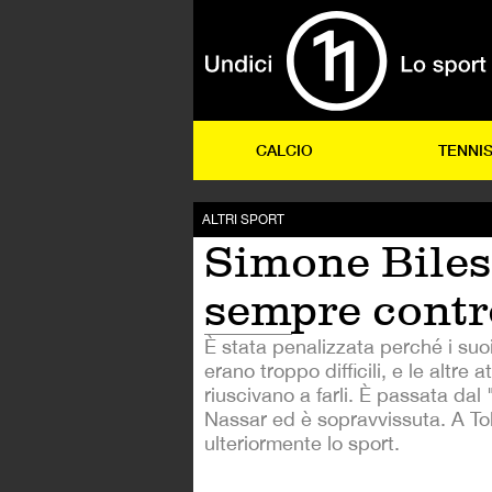
CALCIO
TENNI
ALTRI SPORT
Simone Biles
sempre contro
È stata penalizzata perché i suo
erano troppo difficili, e le altre a
riuscivano a farli. È passata dal
Nassar ed è sopravvissuta. A T
ulteriormente lo sport.