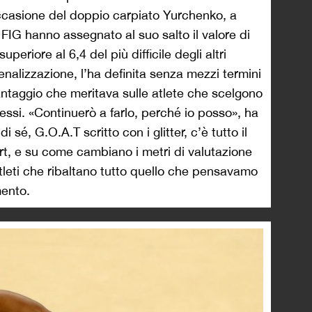
occasione del doppio carpiato Yurchenko, a
a FIG hanno assegnato al suo salto il valore di
uperiore al 6,4 del più difficile degli altri
enalizzazione, l’ha definita senza mezzi termini
vantaggio che meritava sulle atlete che scelgono
ssi. «Continuerò a farlo, perché io posso», ha
i sé, G.O.A.T scritto con i glitter, c’è tutto il
rt, e su come cambiano i metri di valutazione
leti che ribaltano tutto quello che pensavamo
mento.