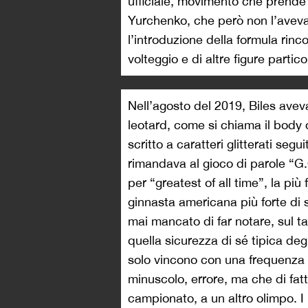
ufficiale, movimento che prende i
Yurchenko, che però non l’aveva 
l’introduzione della formula rinc
volteggio e di altre figure parti
Nell’agosto del 2019, Biles avev
leotard, come si chiama il body d
scritto a caratteri glitterati se
rimandava al gioco di parole “G.O
per “greatest of all time”, la pi
ginnasta americana più forte di
mai mancato di far notare, sul t
quella sicurezza di sé tipica deg
solo vincono con una frequenza t
minuscolo, errore, ma che di fat
campionato, a un altro olimpo. 