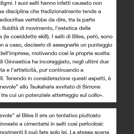
digmi. I suoi salti hanno infatti causato non
na disciplina che tradizionalmente tende a
ediocritas verrebbe da dire, tra la parte
a fluidità di movimento, l’estetica della
le cosiddette skill). I salti di Biles, però, sono
n a caso, decisero di assegnarle un punteggio
ell’impresa, motivando così la propria scelta:
i Ginnastica ha incoraggiato, negli ultimi due
tta e l’artisticità, pur continuando a
ill. Tenendo in considerazione questi aspetti, è
onevole” allo Tsukahara avvitato di Simone
, tra cui un potenziale atterraggio sul collo».
ole” al Biles II era un tentativo piuttosto
ginnaste a cimentarsi in salti così pericolosi:
ovimenti li può fare solo lei. La stessa scena