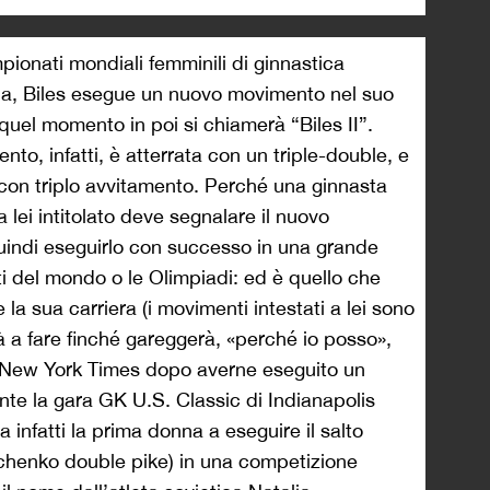
pionati mondiali femminili di ginnastica
ia, Biles esegue un nuovo movimento nel suo
quel momento in poi si chiamerà “Biles II”.
nto, infatti, è atterrata con un triple-double, e
o con triplo avvitamento. Perché una ginnasta
ei intitolato deve segnalare il nuovo
indi eseguirlo con successo in una grande
 del mondo o le Olimpiadi: ed è quello che
e la sua carriera (i movimenti intestati a lei sono
rà a fare finché gareggerà, «perché io posso»,
 New York Times dopo averne eseguito un
ante la gara GK U.S. Classic di Indianapolis
a infatti la prima donna a eseguire il salto
chenko double pike) in una competizione