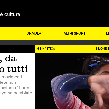
S
FORMULA 1
ALTRI SPORT
L
GINNASTICA
SIMONE B
, da
 tutti
i movimenti
tlete non
 "sistema" Larry
okyo ha cambiato