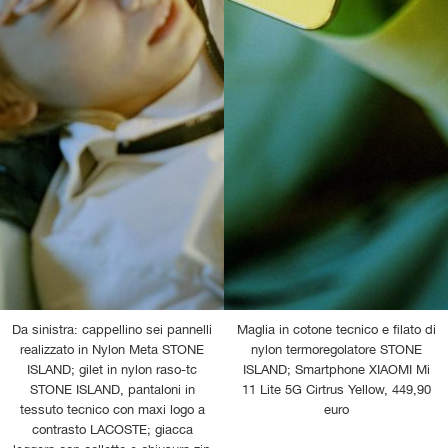
Da sinistra: cappellino sei pannelli
Maglia in cotone tecnico e filato di
realizzato in Nylon Meta STONE
nylon termoregolatore STONE
ISLAND; gilet in nylon raso-tc
ISLAND; Smartphone XIAOMI Mi
STONE ISLAND, pantaloni in
11 Lite 5G Cirtrus Yellow, 449,90
tessuto tecnico con maxi logo a
euro
contrasto LACOSTE; giacca