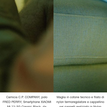
Camicia C.P. COMPANY; polo
Maglia in cotone tecnico e filato di
FRED PERRY; Smartphone XIAOMI
nylon termoregolatore e cappellino
Mi 11i 5G Cosmic Black, da
sei pannelli realizzato in Nylon