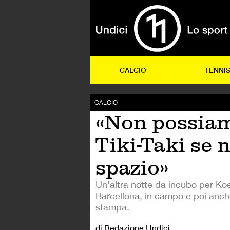
CALCIO
TENNI
CALCIO
«Non possiam
Tiki-Taki se 
spazio»
Un'altra notte da incubo per Ko
Barcellona, in campo e poi anch
stampa.
di Redazione Undici