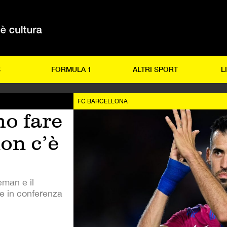
S
FORMULA 1
ALTRI SPORT
L
FC BARCELLONA
o fare
non c’è
eman e il
e in conferenza