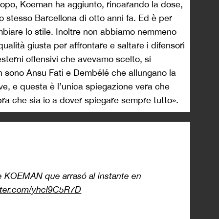
o dopo, Koeman ha aggiunto, rincarando la dose,
lo stesso Barcellona di otto anni fa. Ed è per
iare lo stile. Inoltre non abbiamo nemmeno
qualità giusta per affrontare e saltare i difensori
esterni offensivi che avevamo scelto, si
n sono Ansu Fati e Dembélé che allungano la
e, e questa è l’unica spiegazione vera che
a che sia io a dover spiegare sempre tutto».
de KOEMAN que arrasó al instante en
itter.com/yhcl9C5R7D