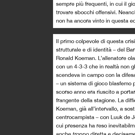
sempre più frequenti, in cui il gio
trovare sbocchi offensivi. Nean
non ha ancora vinto in questa ed
Il primo colpevole di questa cri
strutturale e di identità – del Ba
Ronald Koeman. L’allenatore ola
con un 4-3-3 che in realtà non g
scendeva in campo con la difesa
– un sistema di gioco blasfemo p
scorso anno era riuscito a portar
frangente della stagione. La diff
Koeman, già all’intervallo, a sos
centrocampista – con Luuk de Jo
cui presenza ha reso inevitabilm
anche
troppo
diretta e decisame