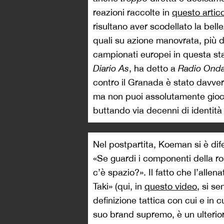
reazioni raccolte in
questo artic
risultano aver scodellato la bell
quali su azione manovrata, più d
campionati europei in questa sta
Diario As
, ha detto a
Radio Ond
contro il Granada è stato davve
ma non puoi assolutamente gioca
buttando via decenni di identità 
Nel postpartita, Koeman si è dife
«Se guardi i componenti della ro
c’è spazio?». Il fatto che l’alle
Taki» (qui, in
questo video
, si s
definizione tattica con cui e in cui
suo brand supremo, è un ulteriore