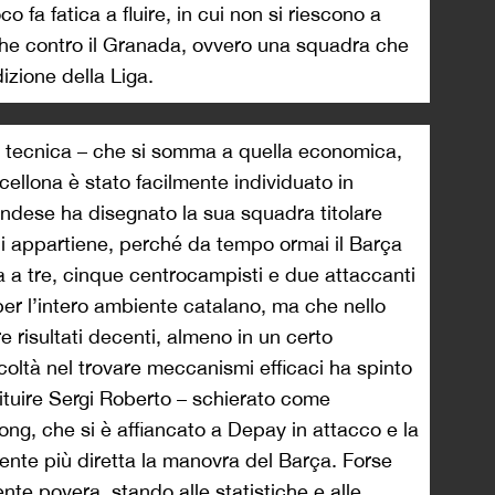
co fa fatica a fluire, in cui non si riescono a
che contro il Granada, ovvero una squadra che
izione della Liga.
si tecnica – che si somma a quella economica,
rcellona è stato facilmente individuato in
ndese ha disegnato la sua squadra titolare
li appartiene, perché da tempo ormai il Barça
 a tre, cinque centrocampisti e due attaccanti
er l’intero ambiente catalano, ma che nello
e risultati decenti, almeno in un certo
icoltà nel trovare meccanismi efficaci ha spinto
tituire Sergi Roberto – schierato come
ng, che si è affiancato a Depay in attacco e la
ente più diretta la manovra del Barça. Forse
nte povera, stando alle statistiche e alle