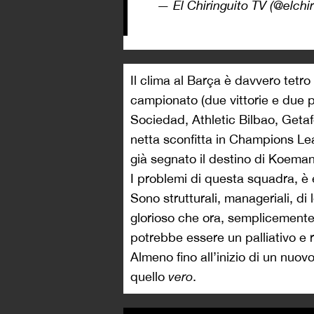
— El Chiringuito TV (@elchir
Il clima al Barça è davvero tetr
campionato (due vittorie e due p
Sociedad, Athletic Bilbao, Getafe
netta sconfitta in Champions L
già segnato il destino di Koeman
I problemi di questa squadra, è 
Sono strutturali, manageriali, di
glorioso che ora, semplicemente,
potrebbe essere un palliativo e 
Almeno fino all’inizio di un nuov
quello
vero
.