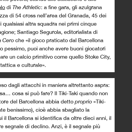
olo
di
The Athletic
: a fine gara, gli azulgrana
ezza di 54 cross nell’area del Granada, 45 dei
i qualsiasi altra squadra nei primi cinque
gione; Santiago Segurola, editorialista di
a Cero
che «il gioco praticato dal Barcellona
ro pessimo, puoi anche avere buoni giocatori
re un calcio primitivo come quello Stoke City,
tattica e culturale».
so dagli attacchi in maniera altrettanto aspra:
sa… cosa si può fare? Il Tiki-Taki quando non
natore del Barcellona abbia detto
proprio
«Tiki-
ente benissimo), cioè abbia sbagliato la
 il Barcellona si identifica da oltre dieci anni, il
 segnale di declino. Anzi, è il segnale più