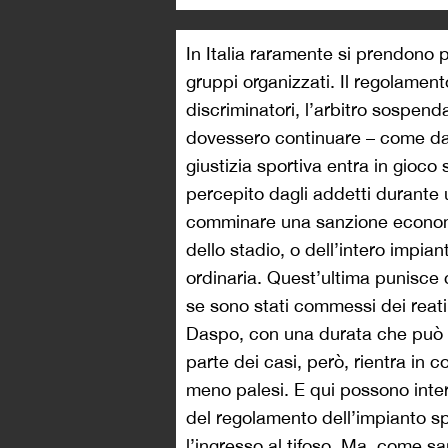
In Italia raramente si prendono pr
gruppi organizzati. Il regolament
discriminatori, l’arbitro sospenda
dovessero continuare – come da in
giustizia sportiva entra in gioco
percepito dagli addetti durante u
comminare una sanzione economic
dello stadio, o dell’intero impian
ordinaria. Quest’ultima punisce
se sono stati commessi dei reati:
Daspo, con una durata che può osc
parte dei casi, però, rientra in c
meno palesi. E qui possono interv
del regolamento dell’impianto spo
l’ingresso al tifoso. Ma, come sa