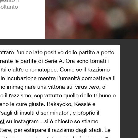
soltanto
>
rare l’unico lato positivo delle partite a porte
ante le partite di Serie A. Ora sono tornati i
 versi e altre onomatopee. Come se il razzismo
o in incubazione mentre l’umanità combatteva il
nno immaginare una vittoria sul virus
vero
, ci
 il razzismo, soprattutto quello delle tribune e
no le cure giuste. Bakayoko, Kessié e
gli di insulti discriminatori, e proprio il
st
su Instagram – si è chiesto se stiamo
e, per estirpare il razzismo dagli stadi. Le