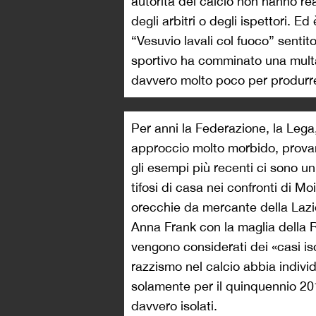
autorità del calcio non hanno re
degli arbitri o degli ispettori. 
“Vesuvio lavali col fuoco” sentit
sportivo ha comminato una multa
davvero molto poco per produrre u
Per anni la Federazione, la Lega,
approccio molto morbido, provand
gli esempi più recenti ci sono un
tifosi di casa nei confronti di Mo
orecchie da mercante della Lazio
Anna Frank con la maglia della R
vengono considerati dei «casi iso
razzismo nel calcio abbia indivi
solamente per il quinquennio 20
davvero isolati.