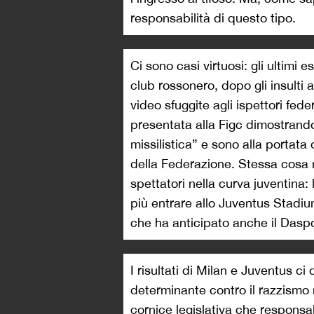
responsabilità di questo tipo.
Ci sono casi virtuosi: gli ultimi 
club rossonero, dopo gli insulti
video sfuggite agli ispettori fed
presentata alla Figc dimostrand
missilistica” e sono alla portata
della Federazione. Stessa cosa n
spettatori nella curva juventina
più entrare allo Juventus Stadi
che ha anticipato anche il Daspo
I risultati di Milan e Juventus c
determinante contro il razzismo 
cornice legislativa che responsab