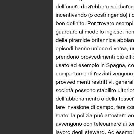
dell’onere dovrebbero sobbarcars
incentivando (o costringendo) i c
ben definite. Per trovare esempi
guardare al modello inglese: non
della piramide britannica abbiano
episodi hanno un’eco diversa, un
prendono provvedimenti più effic
usato ad esempio in Spagna, con r
comportamenti razzisti vengono 
provvedimenti restrittivi, genera
società possono stabilire ulterio
dell’abbonamento o della tessera 
fare invasione di campo, fare cori
reato: la polizia può arrestare an
avvengono con telecamere ai torne
lavoro degli steward. Ad esempio