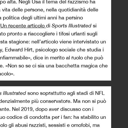
o alta. Negli Usa il tema del razzismo ha
a vita delle persone, nella quotidianità delle
a politica degli ultimi anni ha persino
.
Un recente articolo
di
Sports Illustrated
si
 pronto a riaccogliere i tifosi urlanti sugli
esta stagione: nell’articolo viene intervistato un
y, Edward Hirt, psicologo sociale che studia i
 infiammabile», dice in merito al ruolo che può
ese. «Non so se ci sia una bacchetta magica che
acolo».
 Illustrated
sono soprattutto agli stadi di NFL
ndenzialmente più conservatore. Ma non si può
tante. Nel 2019, dopo aver discusso con i
 suo codice di condotta per i fan: ha stabilito un
lo gli abusi razzisti, sessisti e omofobi, ma