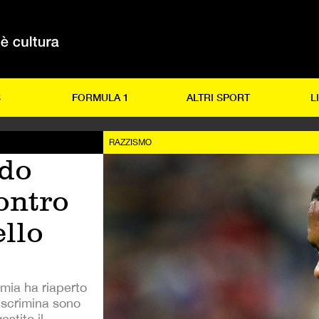
S
FORMULA 1
ALTRI SPORT
L
RAZZISMO
ndo
ontro
ello
emia ha riaperto
 discrimina sono
stito il