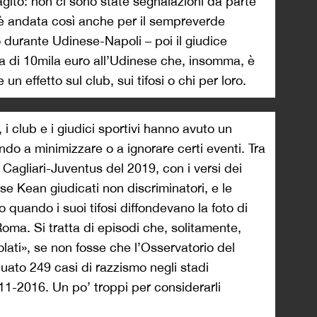
agito: non ci sono state segnalazioni da parte
Ed è andata così anche per il sempreverde
o durante Udinese-Napoli – poi il giudice
 di 10mila euro all’Udinese che, insomma, è
n effetto sul club, sui tifosi o chi per loro.
 i club e i giudici sportivi hanno avuto un
o a minimizzare o a ignorare certi eventi. Tra
 Cagliari-Juventus del 2019, con i versi dei
ise Kean giudicati non discriminatori, e le
 quando i suoi tifosi diffondevano la foto di
oma. Si tratta di episodi che, solitamente,
lati», se non fosse che l’Osservatorio del
duato 249 casi di razzismo negli stadi
11-2016. Un po’ troppi per considerarli