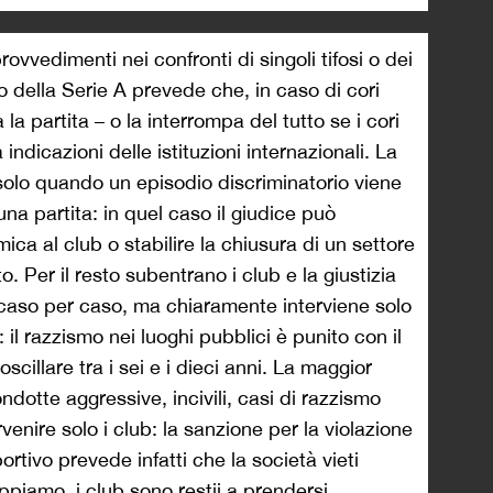
ovvedimenti nei confronti di singoli tifosi o dei
o della Serie A prevede che, in caso di cori
 la partita – o la interrompa del tutto se i cori
dicazioni delle istituzioni internazionali. La
 solo quando un episodio discriminatorio viene
na partita: in quel caso il giudice può
a al club o stabilire la chiusura di un settore
to. Per il resto subentrano i club e la giustizia
 caso per caso, ma chiaramente interviene solo
 il razzismo nei luoghi pubblici è punito con il
illare tra i sei e i dieci anni. La maggior
ondotte aggressive, incivili, casi di razzismo
enire solo i club: la sanzione per la violazione
rtivo prevede infatti che la società vieti
ppiamo, i club sono restii a prendersi