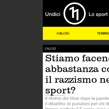
CALCIO
TENNI
CALCIO
Stiamo face
abbastanza c
il razzismo n
sport?
Il ritorno dei tifosi dopo la pand
il dibattito: le punizioni per chi
troppo morbide? E come viene ge