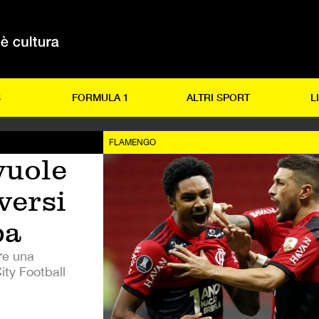
S
FORMULA 1
ALTRI SPORT
L
FLAMENGO
vuole
versi
pa
are una
ity Football