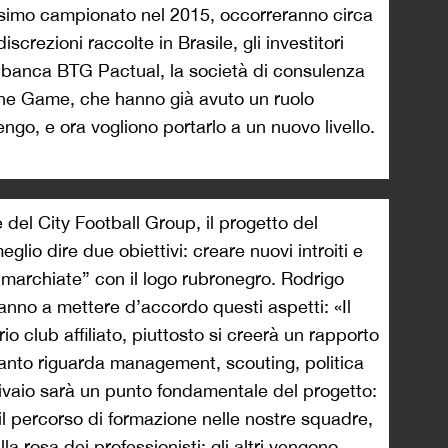
assimo campionato nel 2015, occorreranno circa
screzioni raccolte in Brasile, gli investitori
a banca BTG Pactual, la società di consulenza
the Game, che hanno già avuto un ruolo
engo, e ora vogliono portarlo a un nuovo livello.
 del City Football Group, il progetto del
io dire due obiettivi: creare nuovi introiti e
“marchiate” con il logo rubronegro. Rodrigo
nno a mettere d’accordo questi aspetti: «Il
o club affiliato, piuttosto si creerà un rapporto
uanto riguarda management, scouting, politica
 vivaio sarà un punto fondamentale del progetto:
l percorso di formazione nelle nostre squadre,
la rosa dei professionisti; gli altri vengono