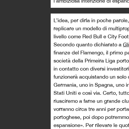
l’ambiziosa intenzione di espand
L’idea, per dirla in poche parole
replicare un modello di multipro
livello come Red Bull e City Foo
Secondo quanto dichiarato a
Gl
finanze del Flamengo, il primo p
società della Primeira Liga port
in contatto con diversi investitor
funzionerà acquistando un solo c
Germania, uno in Spagna, uno in 
Stati Uniti e così via. Certo, tu
riusciremo a farne un grande club
vorranno circa tre anni per porta
portoghese, poi dopo potremmo 
espansione». Per rilevare le quot