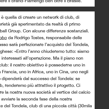
ere il brand-Flamengo ben oltre il Brasile.
, è quella di creare un network di club, di
prietà già sperimentato da realtà di primo
tball Group. Con alcune differenze sostanziali.
obo
da Rodrigo Tostes, responsabile delle
asso sarà perfezionare l’acquisto del Tondela,
oghese: «Entro l’anno chiuderemo tutto: siamo
i interessati all’operazione. Ma il piano non
lub: il nostro obiettivo è possederne uno in
Francia, uno in Africa, uno in Cina, uno negli
tto dipenderà dal successo del Tondela: se
, renderemo più attrattivo il progetto. Ci
re la nostra nuova società al vertice del calcio
avviare la seconda fase della nostra
e del Tondela, club di una piccola città (30mila