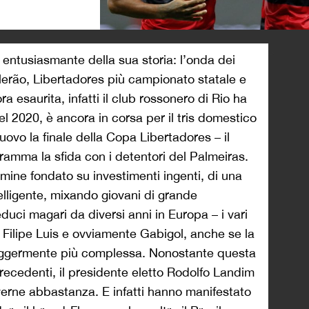
>
 entusiasmante della sua storia: l’onda dei
ilerão, Libertadores più campionato statale e
a esaurita, infatti il club rossonero di Rio ha
el 2020, è ancora in corsa per il tris domestico
ovo la finale della Copa Libertadores – il
amma la sfida con i detentori del Palmeiras.
rmine fondato su investimenti ingenti, di una
elligente, mixando giovani di grande
educi magari da diversi anni in Europa – i vari
, Filipe Luis e ovviamente Gabigol, anche se la
eggermente più complessa. Nonostante questa
recedenti, il presidente eletto Rodolfo Landim
erne abbastanza. E infatti hanno manifestato