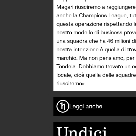
Magari riusciremo a raggiungere
anche la Champions League, tutto
questa operazione rispettando la 
nostro modello di business prev
una squadra che ha 46 milioni di 
nostra intenzione è quella di tro
marchio. Ma non pensiamo, per e
Tondela. Dobbiamo trovare un equ
locale, cioè quella delle squadre
riusciremo».
Leggi anche
Undici,