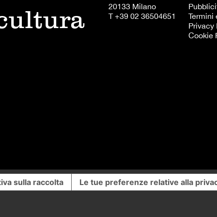
20133 Milano
Pubblici
 cultura
T +39 02 36504651
Termini 
Privacy 
Cookie 
iva sulla raccolta
Le tue preferenze relative alla priva