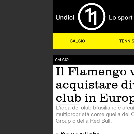
CALCIO
TENNI
CALCIO
Il Flamengo 
acquistare di
club in Euro
L'idea del club brasiliano è cre
multiproprietà come quella del C
Group o della Red Bull.
di Redazione Undici