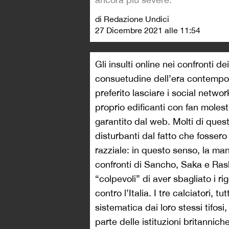
di Redazione Undici
27 Dicembre 2021 alle 11:54
Gli insulti online nei confronti de
consuetudine dell’era contempora
preferito lasciare i social netw
proprio edificanti con fan moles
garantito dal web. Molti di quest
disturbanti dal fatto che fossero
razziale: in questo senso, la man
confronti di Sancho, Saka e Rash
“colpevoli” di aver sbagliato i ri
contro l’Italia. I tre calciatori, t
sistematica dai loro stessi tifos
parte delle istituzioni britanniche: