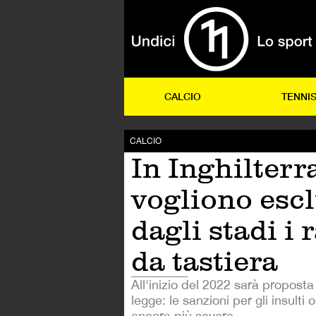
CALCIO
TENNI
CALCIO
In Inghilterr
vogliono esc
dagli stadi i r
da tastiera
All'inizio del 2022 sarà propost
legge: le sanzioni per gli insulti
ancora più severe.