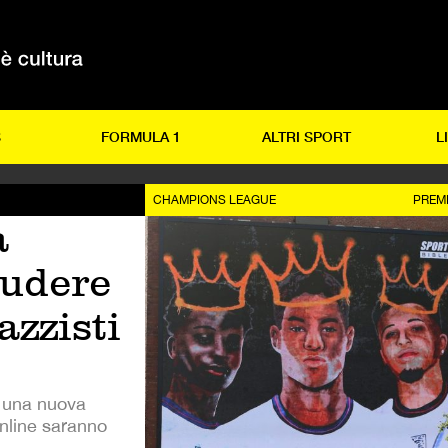
S
FORMULA 1
ALTRI SPORT
L
CHAMPIONS LEAGUE
PREM
a
ludere
azzisti
a una nuova
 online saranno