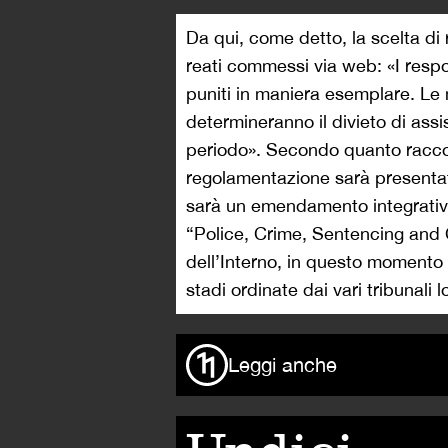
Da qui, come detto, la scelta di 
reati commessi via web: «I respon
puniti in maniera esemplare. Le
determineranno il divieto di assis
periodo». Secondo quanto racco
regolamentazione sarà presentat
sarà un emendamento integrativo
“Police, Crime, Sentencing and C
dell’Interno, in questo momento
stadi ordinate dai vari tribunali lo
Leggi anche