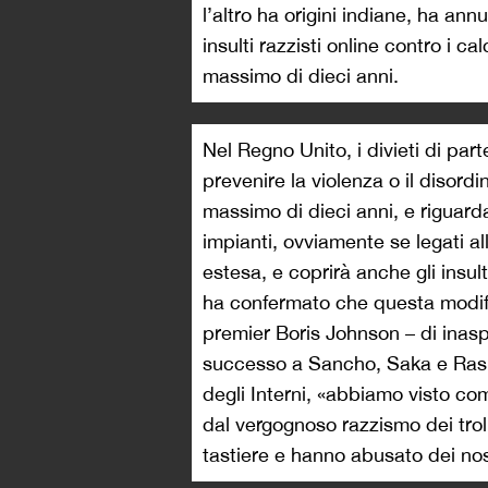
l’altro ha origini indiane, ha ann
insulti razzisti online contro i c
massimo di dieci anni.
Nel Regno Unito, i divieti di part
prevenire la violenza o il disord
massimo di dieci anni, e riguarda
impianti, ovviamente se legati al
estesa, e coprirà anche gli insul
ha confermato che questa modific
premier Boris Johnson – di inasp
successo a Sancho, Saka e Rashf
degli Interni, «abbiamo visto co
dal vergognoso razzismo dei troll
tastiere e hanno abusato dei nost