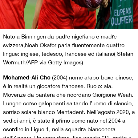
Nato a Binningen da padre nigeriano e madre
svizzera,Noah Okafor parla fluentemente quattro
lingue: inglese, tedesco, francese ed italiano( Stefan
Wermuth/AFP via Getty Images)
Mohamed-Ali Cho
(2004) nome arabo-boxe-cinese,
è in realtà un giocatore francese. Ruolo: ala.
Movenze da pantera che ricordano Giorgione Weah.
Lunghe corse galoppanti saltando l’uomo di slancio,
sorriso solare bianco Mentadent. Nell’agosto 2020, a
sedici anni, è stato il primo uomo nato nel 2004 a
esordire in Ligue 1, nella squadra bianconera
dell’Angers. Un anno dopo, fine agosto ’21, mette a