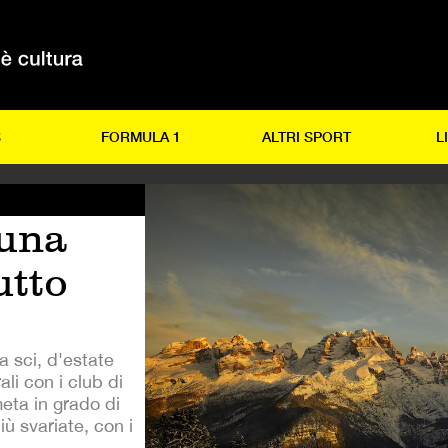
S
FORMULA 1
ALTRI SPORT
L
 una
utto
a sci, d'estate
li con i club di
 meta in grado di
ù svariate, con i