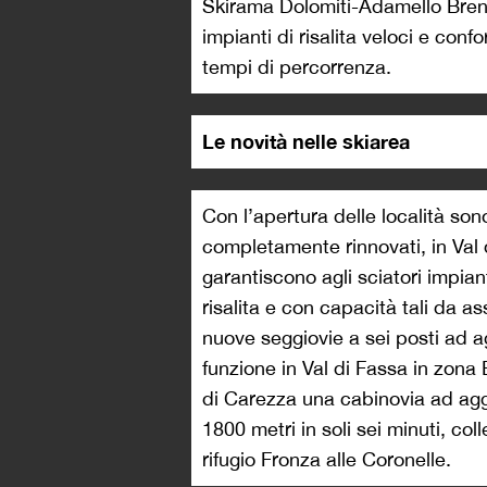
Skirama Dolomiti-Adamello Brent
impianti di risalita veloci e conf
tempi di percorrenza.
Le novità nelle skiarea
Con l’apertura delle località sono
completamente rinnovati, in Val
garantiscono agli sciatori impian
risalita e con capacità tali da 
nuove seggiovie a sei posti ad 
funzione in Val di Fassa in zona
di Carezza una cabinovia ad ag
1800 metri in soli sei minuti, c
rifugio Fronza alle Coronelle.