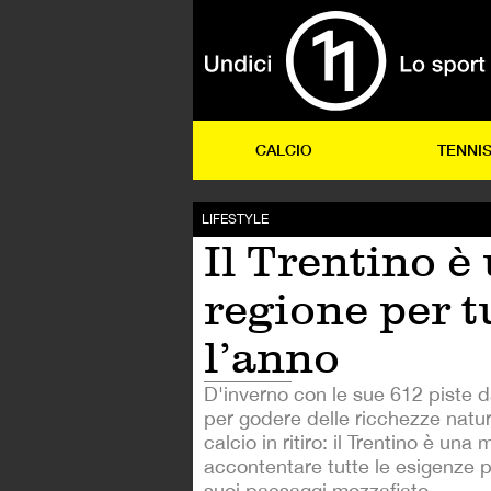
CALCIO
TENNI
LIFESTYLE
Il Trentino è
regione per t
l’anno
D'inverno con le sue 612 piste d
per godere delle ricchezze natura
calcio in ritiro: il Trentino è una
accontentare tutte le esigenze pi
suoi paesaggi mozzafiato.