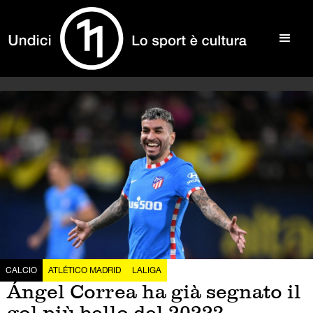
CALCIO
ATLÉTICO MADRID
LALIGA
Ángel Correa ha già segnato il
gol più bello del 2022?