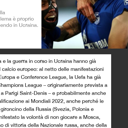
lla
blema è proprio
dendo in Ucraina.
>
a e la guerra in corso in Ucraina hanno già
 calcio europeo: al netto delle manifestazioni
di Europa e Conference League, la Uefa ha già
 Champions League – originariamente prevista a
à a Parigi Saint-Denis – e probabilmente anche
alificazione ai Mondiali 2022, anche perché le
 gironcino della Russia (Svezia, Polonia e
festato la volontà di non giocare a Mosca,
o di vittoria della Nazionale russa, anche della