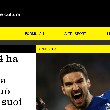
S
FORMULA 1
ALTRI SPORT
L
BUNDESLIGA
4 ha
la
uò
 suoi