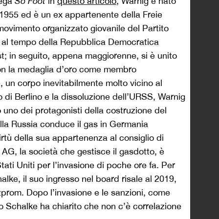
iega
So Foot
in
questo articolo
, Warnig è nato
1955 ed è un ex appartenente della Freie
movimento organizzato giovanile del Partito
a al tempo della Repubblica Democratica
t; in seguito, appena maggiorenne, si è unito
 con la medaglia d’oro come membro
, un corpo inevitabilmente molto vicino al
 di Berlino e la dissoluzione dell’URSS, Warnig
o uno dei protagonisti della costruzione del
la Russia conduce il gas in Germania
irtù della sua appartenenza al consiglio di
AG, la società che gestisce il gasdotto, è
tati Uniti per l’invasione di poche ore fa. Per
alke, il suo ingresso nel board risale al 2019,
prom. Dopo l’invasione e le sanzioni, come
o Schalke ha chiarito che non c’è correlazione