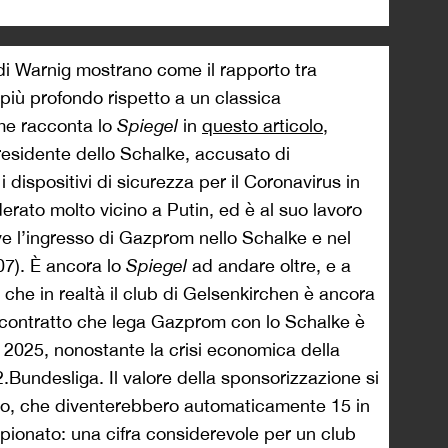
di Warnig mostrano come il rapporto tra
più profondo rispetto a un classica
me racconta lo
Spiegel
in
questo articolo
,
esidente dello Schalke, accusato di
i dispositivi di sicurezza per il Coronavirus in
erato molto vicino a Putin, ed è al suo lavoro
e l’ingresso di Gazprom nello Schalke e nel
07). È ancora lo
Spiegel
ad andare oltre, e a
 che in realtà il club di Gelsenkirchen è ancora
l contratto che lega Gazprom con lo Schalke è
l 2025, nonostante la crisi economica della
2.Bundesliga. Il valore della sponsorizzazione si
euro, che diventerebbero automaticamente 15 in
pionato: una cifra considerevole per un club