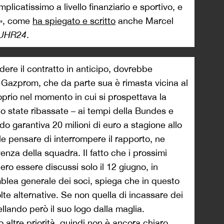
icatissimo a livello finanziario e sportivo, e
e», come
ha spiegato e scritto
anche Marcel
UHR24
.
ere il contratto in anticipo, dovrebbe
 Gazprom, che da parte sua è rimasta vicina al
oprio nel momento in cui si prospettava la
no state ribassate – ai tempi della Bundes e
 garantiva 20 milioni di euro a stagione allo
e pensare di interrompere il rapporto, ne
nza della squadra. Il fatto che i prossimi
ro essere discussi solo il 12 giugno, in
lea generale dei soci, spiega che in questo
e alternative. Se non quella di incassare dei
llando però il suo logo dalla maglia.
 altre priorità, quindi non è ancora chiaro