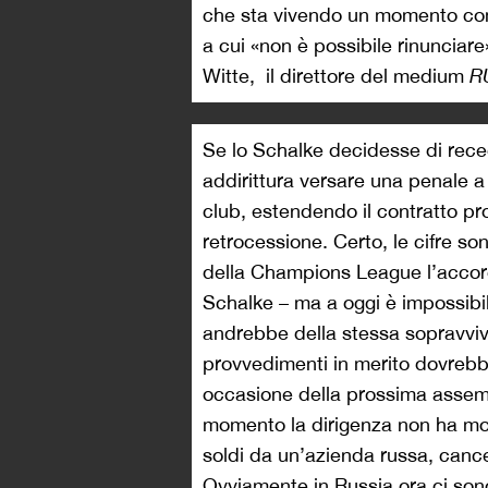
che sta vivendo un momento compl
a cui «non è possibile rinunciar
Witte, il direttore del medium
R
Se lo Schalke decidesse di reced
addirittura versare una penale a
club, estendendo il contratto pr
retrocessione. Certo, le cifre so
della Champions League l’accordo
Schalke – ma a oggi è impossibil
andrebbe della stessa sopravvive
provvedimenti in merito dovrebbe
occasione della prossima assemb
momento la dirigenza non ha molt
soldi da un’azienda russa, cance
Ovviamente in Russia ora ci sono