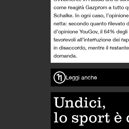
come reagirà Gazprom a tutto qu
Schalke. In ogni caso, l’opinion
netta: secondo quanto rilevato da
d’opinione YouGov, il 64% degli
favorevoli all’interruzione dei r
in disaccordo, mentre il restant
domanda.
Leggi anche
Undici,
lo sport è