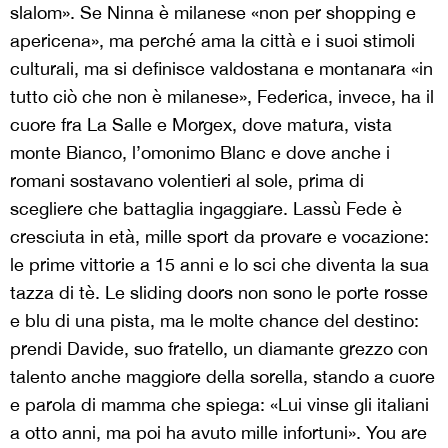
slalom». Se Ninna è milanese «non per shopping e
apericena», ma perché ama la città e i suoi stimoli
culturali, ma si definisce valdostana e montanara «in
tutto ciò che non è milanese», Federica, invece, ha il
cuore fra La Salle e Morgex, dove matura, vista
monte Bianco, l’omonimo Blanc e dove anche i
romani sostavano volentieri al sole, prima di
scegliere che battaglia ingaggiare. Lassù Fede è
cresciuta in età, mille sport da provare e vocazione:
le prime vittorie a 15 anni e lo sci che diventa la sua
tazza di tè. Le sliding doors non sono le porte rosse
e blu di una pista, ma le molte chance del destino:
prendi Davide, suo fratello, un diamante grezzo con
talento anche maggiore della sorella, stando a cuore
e parola di mamma che spiega: «Lui vinse gli italiani
a otto anni, ma poi ha avuto mille infortuni». You are