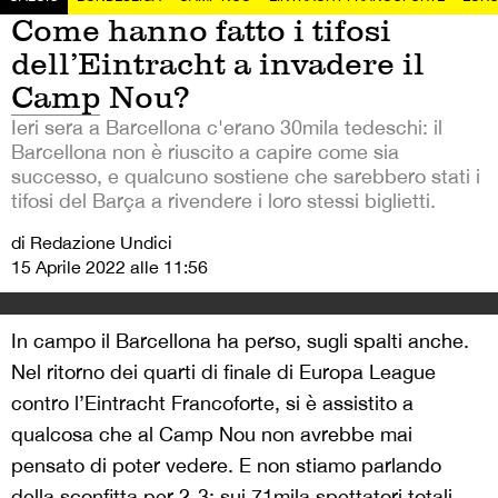
Come hanno fatto i tifosi
dell’Eintracht a invadere il
Camp Nou?
Ieri sera a Barcellona c'erano 30mila tedeschi: il
Barcellona non è riuscito a capire come sia
successo, e qualcuno sostiene che sarebbero stati i
tifosi del Barça a rivendere i loro stessi biglietti.
di Redazione Undici
15 Aprile 2022 alle 11:56
In campo il Barcellona ha perso, sugli spalti anche.
Nel ritorno dei quarti di finale di Europa League
contro l’Eintracht Francoforte, si è assistito a
qualcosa che al Camp Nou non avrebbe mai
pensato di poter vedere. E non stiamo parlando
della sconfitta per 2-3: sui 71mila spettatori totali