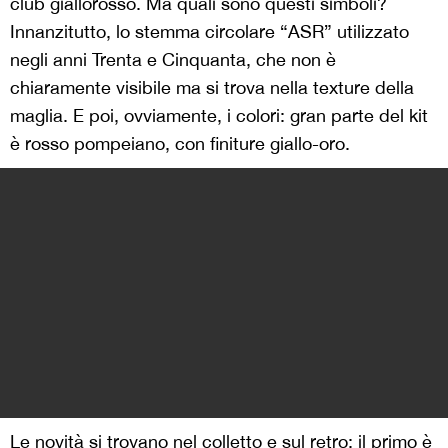
club giallorosso. Ma quali sono questi simboli?
Innanzitutto, lo stemma circolare “ASR” utilizzato
negli anni Trenta e Cinquanta, che non è
chiaramente visibile ma si trova nella texture della
maglia. E poi, ovviamente, i colori: gran parte del kit
è rosso pompeiano, con finiture giallo-oro.
Le novità si trovano nel colletto e sul retro: il primo è
in stile polo ma rialzato, con due bottoncini; nella
parte posteriore, invece, è stata apposta la scritta
“Figli di Roma”, con caratteri gialli e maiuscoletti:
all’interno della “O” di Roma, compare un altro
simbolo storico del club giallorosso, vale a dire il
lupetto di Gratton, utilizzato come logo ufficiale negli
anni Ottanta e Novanta e tornato spesso a fare
capolino
nei kit degli ultimi anni
. La scritta “Figli di
Roma” è un omaggio al legame tra la città, la