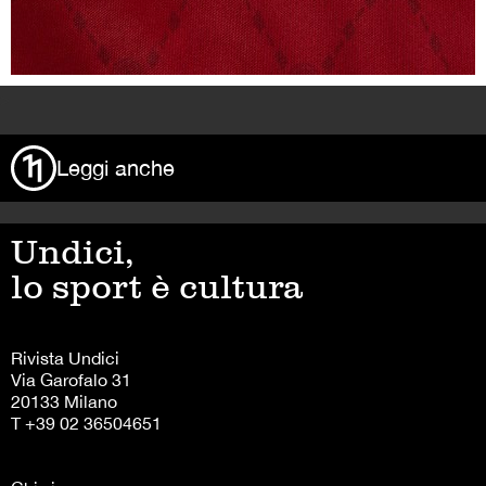
lo sport è cultura
Rivista Undici
Via Garofalo 31
20133 Milano
T +39 02 36504651
Chi siamo
Mediakit
Pubblicità
Termini e condizioni
Privacy Policy
Cookie Policy
Follow us on:
Instagram
Facebook
X
TikTok