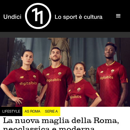
LIFESTYLE
AS ROMA
SERIE A
La nuova maglia della Roma,
neoclassica e moderna