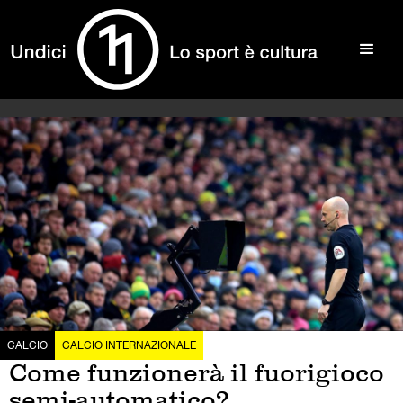
CALCIO
CALCIO INTERNAZIONALE
Come funzionerà il fuorigioco
semi-automatico?