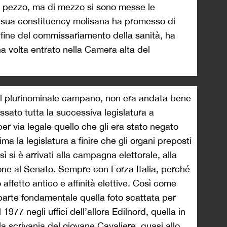
n pezzo, ma di mezzo si sono messe le
a sua constituency molisana ha promesso di
a fine del commissariamento della sanità, ha
a volta entrato nella Camera alta del
el plurinominale campano, non era andata bene
ssato tutta la successiva legislatura a
per via legale quello che gli era stato negato
ima la legislatura a finire che gli organi preposti
ì si è arrivati alla campagna elettorale, alla
ione al Senato. Sempre con Forza Italia, perché
affetto antico e affinità elettive. Così come
parte fondamentale quella foto scattata per
1977 negli uffici dell’allora Edilnord, quella in
a scrivania del giovane Cavaliere, quasi allo