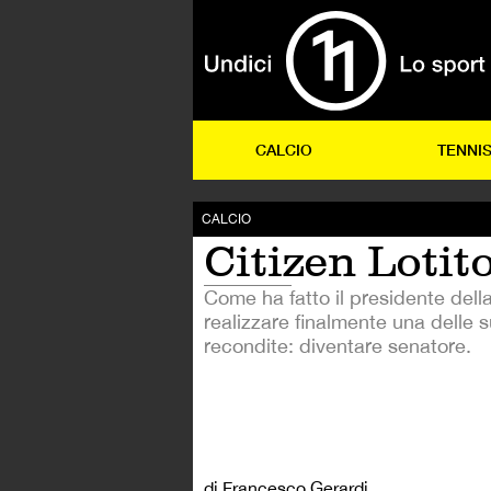
CALCIO
TENNI
CALCIO
Citizen Lotit
Come ha fatto il presidente dell
realizzare finalmente una delle 
recondite: diventare senatore.
di Francesco Gerardi