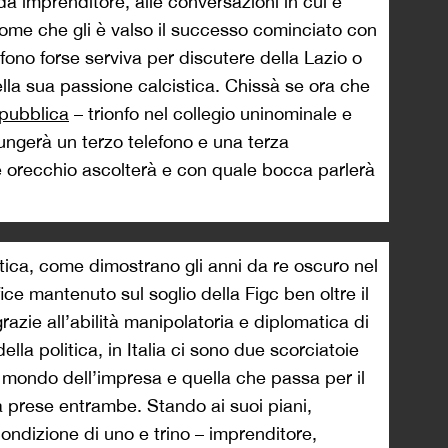
a da imprenditore, alle conversazioni in cui è
nnome che gli è valso il successo cominciato con
efono forse serviva per discutere della Lazio o
ella sua passione calcistica. Chissà se ora che
epubblica
– trionfo nel collegio uninominale e
iungerà un terzo telefono e una terza
 orecchio ascolterà e con quale bocca parlerà
itica, come dimostrano gli anni da re oscuro nel
ce mantenuto sul soglio della Figc ben oltre il
grazie all’abilità manipolatoria e diplomatica di
 della politica, in Italia ci sono due scorciatoie
l mondo dell’impresa e quella che passa per il
a prese entrambe. Stando ai suoi piani,
ndizione di uno e trino – imprenditore,