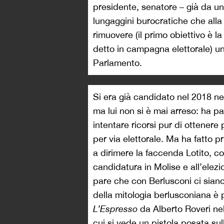
presidente, senatore – già da u
lungaggini burocratiche che all
rimuovere (il primo obiettivo è l
detto in campagna elettorale) un
Parlamento.
Si era già candidato nel 2018 n
ma lui non si è mai arreso: ha pa
intentare ricorsi pur di ottenere 
per via elettorale. Ma ha fatto pr
a dirimere la faccenda Lotito, cos
candidatura in Molise e all’elez
pare che con Berlusconi ci siano 
della mitologia berlusconiana è 
L’Espresso
da Alberto Roveri nel 
cui
si vede un pistola
posata sull