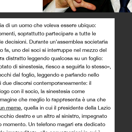
>
toria di un uomo che voleva essere ubiquo:
 momenti, soprattutto partecipare a tutte le
e le decisioni. Durante un’assemblea societaria
o fa, uno dei soci si interruppe nel mezzo del
ra distratto leggendo qualcosa su un foglio:
tato di sinestesia, riesco a seguirla lo stesso»,
occhi dal foglio, leggendo e parlando nello
i due discorsi contemporaneamente: il
logo con il socio, la sinestesia come
mmagine che meglio lo rappresenta è una che
 un meme
, quella in cui il presidente della Lazio
ecchio destro e un altro al sinistro, impegnato
so momento. Un telefono magari era dedicato