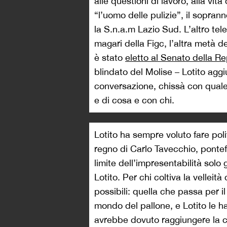
alle questioni di lavoro, alla vit
“l’uomo delle pulizie”, il sopra
la S.n.a.m Lazio Sud. L’altro tel
magari della Figc, l’altra metà d
è stato
eletto al Senato della R
blindato del Molise – Lotito agg
conversazione, chissà con quale
e di cosa e con chi.
Lotito ha sempre voluto fare pol
regno di Carlo Tavecchio, pontefi
limite dell’impresentabilità solo 
Lotito. Per chi coltiva la velleità
possibili: quella che passa per i
mondo del pallone, e Lotito le h
avrebbe dovuto raggiungere la co