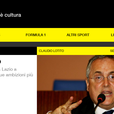
S
FORMULA 1
ALTRI SPORT
L
CLAUDIO LOTITO
SE
o
a Lazio a
sue ambizioni più