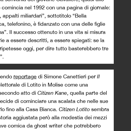
o comincia nel 1992 con una pagina di giornale:
 appalti miliardari”, sottotitolo “Bella
a, telefonino, è fidanzato con una delle figlie
”. Il successo ottenuto in una vita si misura
e a essere descritti, a essere spiegati: se la
ripetesse oggi, per dire tutto basterebbero tre
”.
upendo
reportage
di Simone Canettieri per
Il
ettorale di Lotito in Molise come una
 secondo atto di
Citizen Kane
, quella parte del
decide di cominciare una scalata che nelle sue
lo fino alla Casa Bianca.
Citizen Lotito
sembra
 storia aggiustata però alla modestia dei mezzi
chiave comica da ghost writer che potrebbero