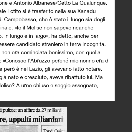
one e Antonio Albanese/Cetto La Qualunque.
e Lotito si è trasferito nella sua Xanadu
i Campobasso, che è stato il luogo sia degli
o finale. «Io il Molise non sapevo neanche
o, in lungo e in largo», ha detto, anche per
essere candidato straniero in terra incognita.
i non era cominciata benissimo, con quella
o: «Conosco l’Abruzzo perché mio nonno era di
 però è nel Lazio, gli avevano fatto notare.
ià nato e cresciuto, aveva ribattuto lui. Ma
Molise? A urne chiuse e seggio assegnato,