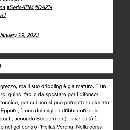
ina
#SerieATIM
#DAZN
wwU
January 29, 2023
é
grezzo, ma il suo dribbling è già maturo. È un
ro, quindi facile da spostare per i difensori
ecnico, per cui non si può permettere giocate
. Eppure, è uno dei migliori dribblatori della
ettuati, secondo Soccerment): in velocità è
 nel gol contro l’Hellas Verona. Nella corsa