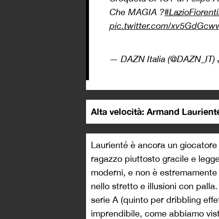
Che MAGIA ?
#LazioFiorent
pic.twitter.com/xv5GdGc
— DAZN Italia (@DAZN_IT)
Alta velocità: Armand Laurient
Laurienté è ancora un giocatore 
ragazzo piuttosto gracile e legge
moderni, e non è estremamente t
nello stretto e illusioni con palla
serie A (quinto per dribbling eff
imprendibile, come abbiamo visto