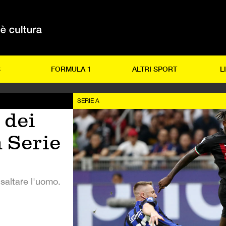
S
FORMULA 1
ALTRI SPORT
L
SERIE A
 dei
n Serie
 saltare l'uomo.