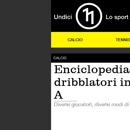
CALCIO
TENNI
CALCIO
Enciclopedia
dribblatori i
A
Diversi giocatori, diversi modi di