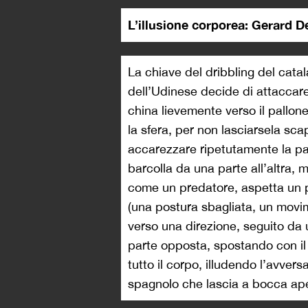
L’illusione corporea: Gerard D
La chiave del dribbling del catal
dell’Udinese decide di attaccare
china lievemente verso il pallon
la sfera, per non lasciarsela sc
accarezzare ripetutamente la pal
barcolla da una parte all’altra, 
come un predatore, aspetta un p
(una postura sbagliata, un movime
verso una direzione, seguito da 
parte opposta, spostando con i
tutto il corpo, illudendo l’avvers
spagnolo che lascia a bocca aper