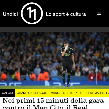
CALCIO
CHAMPIONS LEAGUE
MANCHESTER CITY FC
REAL MADRID F
Nei primi 15 minuti della gara
contro il Man City, il Real