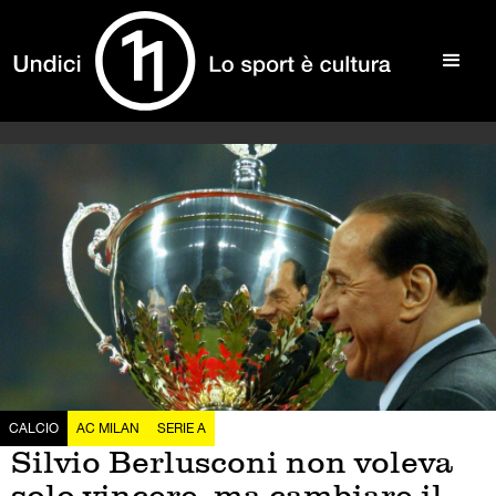
CALCIO
AC MILAN
SERIE A
Silvio Berlusconi non voleva
solo vincere, ma cambiare il