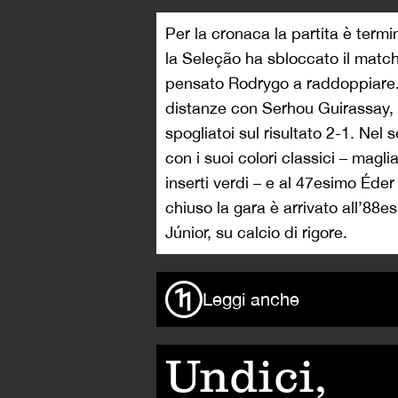
Per la cronaca la partita è termi
la Seleção ha sbloccato il match 
pensato Rodrygo a raddoppiare.
distanze con Serhou Guirassay, 
spogliatoi sul risultato 2-1. Nel
con i suoi colori classici – maglia
inserti verdi – e al 47esimo Éder 
chiuso la gara è arrivato all’88e
Júnior, su calcio di rigore.
Leggi anche
Undici,