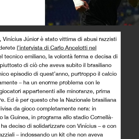
>
Vinícius Júnior è stato vittima di abusi razzisti
rderete
l’intervista di Carlo Ancelotti nel
del tecnico emiliano, la volontà ferma e decisa di
piuttosto di ciò che aveva subito il brasiliano
nico episodio di quest’anno, purtroppo il calcio
viamente – ha un enorme problema con le
 giocatori appartenenti alle minoranze, prima
ere. Ed è per questo che la Nazionale brasiliana
divisa da gioco completamente nera: in
 la Guinea, in programa allo stadio Cornellà-
 ha deciso di solidarizzare con Vinícius – e con
i razziali – indossando un kit che non aveva