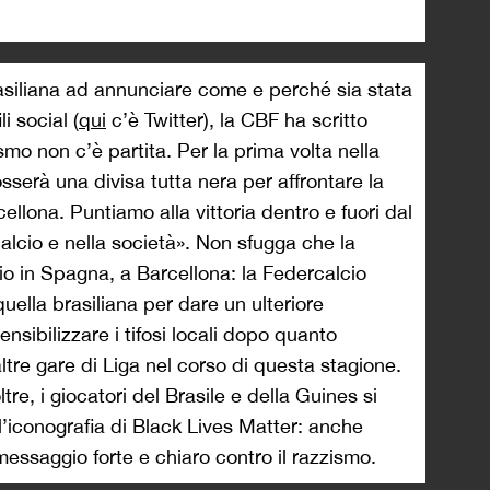
rasiliana ad annunciare come e perché sia stata
i social (
qui
c’è Twitter), la CBF ha scritto
mo non c’è partita. Per la prima volta nella
osserà una divisa tutta nera per affrontare la
llona. Puntiamo alla vittoria dentro e fuori dal
lcio e nella società». Non sfugga che la
rio in Spagna, a Barcellona: la Federcalcio
uella brasiliana per dare un ulteriore
nsibilizzare i tifosi locali dopo quanto
ltre gare di Liga nel corso di questa stagione.
oltre, i giocatori del Brasile e della Guines si
l’iconografia di Black Lives Matter: anche
essaggio forte e chiaro contro il razzismo.