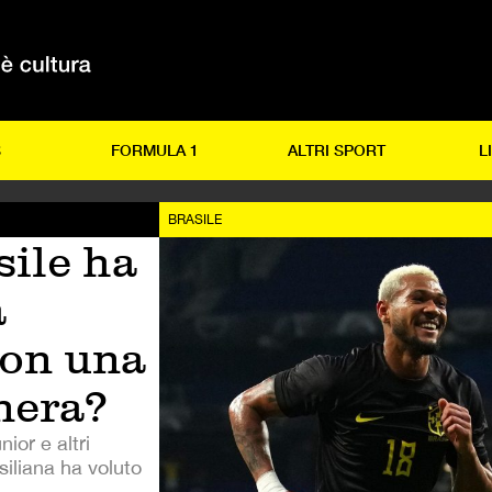
S
FORMULA 1
ALTRI SPORT
L
BRASILE
sile ha
a
con una
nera?
ior e altri
siliana ha voluto