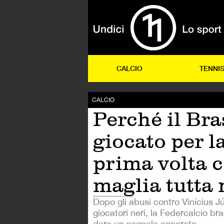
CALCIO
TENNI
CALCIO
Perché il Bra
giocato per l
prima volta 
maglia tutta 
Dopo gli abusi contro Vinícius Jún
giocatori neri, la Federcalcio bra
dare un segnale concreto.