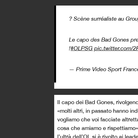
? Scène surréaliste au Gro
Le capo des Bad Gones pren
!
#OLPSG
pic.twitter.com
— Prime Video Sport Fran
Il capo dei Bad Gones, rivolgend
«molti altri, in passato hanno in
vogliamo che voi facciate altretta
cosa che amiamo e rispettiamo»,
l’ultrà dell’OL si è rivolto ai leade