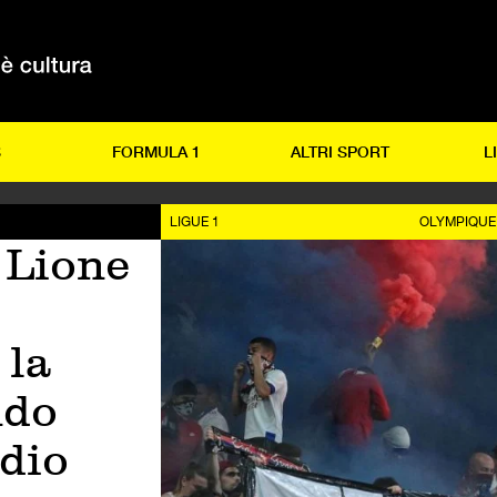
S
FORMULA 1
ALTRI SPORT
L
LIGUE 1
OLYMPIQUE
l Lione
 la
ndo
udio