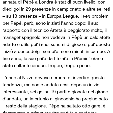
annata di Pèpè a Londra è stat di buon livello, con
dieci gol in 29 presenze in campionato e altre sei reti
– su 13 presenze – in Europa League. I
veri
problemi
per Pépé, però, sono iniziati l’anno dopo: il suo
rapporto con il tecnico Arteta è peggiorato molto, il
manager spagnolo non vedeva in Pèpè un calciatore
adatto e utile per i suoi schemi di gioco e per questo
iniziò a concedergli sempre meno minuti in campo. A
fine anno, le sue gare da titolare in Premier erano
state soltanto cinque: troppo, troppo poco.
L’anno al Nizza doveva cercare di invertire questa
tendenza, ma non è andata così: dopo un inizio
interessante, sei gol su 19 partite giocate nel girone
d’andata, un infortunio al ginocchio ha pregiudicato
il resto della stagione. Pépé ha saltato otto gare, è
ricomparso a primavera (tre partite giocate tra