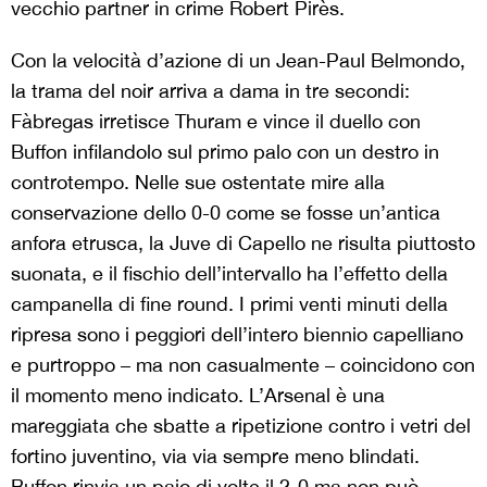
vecchio partner in crime Robert Pirès.
Con la velocità d’azione di un Jean-Paul Belmondo,
la trama del noir arriva a dama in tre secondi:
Fàbregas irretisce Thuram e vince il duello con
Buffon infilandolo sul primo palo con un destro in
controtempo. Nelle sue ostentate mire alla
conservazione dello 0-0 come se fosse un’antica
anfora etrusca, la Juve di Capello ne risulta piuttosto
suonata, e il fischio dell’intervallo ha l’effetto della
campanella di fine round. I primi venti minuti della
ripresa sono i peggiori dell’intero biennio capelliano
e purtroppo – ma non casualmente – coincidono con
il momento meno indicato. L’Arsenal è una
mareggiata che sbatte a ripetizione contro i vetri del
fortino juventino, via via sempre meno blindati.
Buffon rinvia un paio di volte il 2-0 ma non può