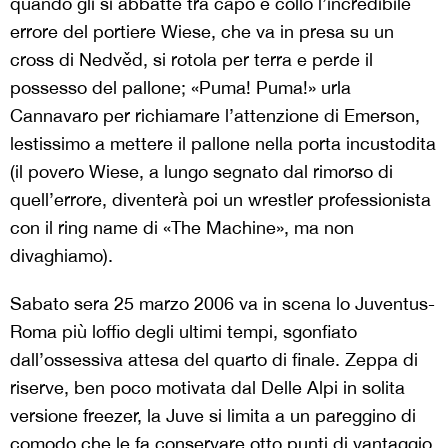
quando gli si abbatte tra capo e collo l’incredibile
errore del portiere Wiese, che va in presa su un
cross di Nedvěd, si rotola per terra e perde il
possesso del pallone; «Puma! Puma!» urla
Cannavaro per richiamare l’attenzione di Emerson,
lestissimo a mettere il pallone nella porta incustodita
(il povero Wiese, a lungo segnato dal rimorso di
quell’errore, diventerà poi un wrestler professionista
con il ring name di «The Machine», ma non
divaghiamo).
Sabato sera 25 marzo 2006 va in scena lo Juventus-
Roma più loffio degli ultimi tempi, sgonfiato
dall’ossessiva attesa del quarto di finale. Zeppa di
riserve, ben poco motivata dal Delle Alpi in solita
versione freezer, la Juve si limita a un pareggino di
comodo che le fa conservare otto punti di vantaggio