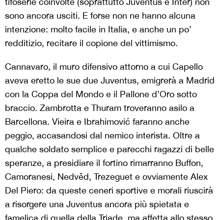
tifoserie coinvolte (soprattutto Juventus e Inter) non
sono ancora usciti. E forse non ne hanno alcuna
intenzione: molto facile in Italia, e anche un po’
redditizio, recitare il copione del vittimismo.
Cannavaro, il muro difensivo attorno a cui Capello
aveva eretto le sue due Juventus, emigrerà a Madrid
con la Coppa del Mondo e il Pallone d’Oro sotto
braccio. Zambrotta e Thuram troveranno asilo a
Barcellona. Vieira e Ibrahimović faranno anche
peggio, accasandosi dal nemico interista. Oltre a
qualche soldato semplice e parecchi ragazzi di belle
speranze, a presidiare il fortino rimarranno Buffon,
Camoranesi, Nedvěd, Trezeguet e ovviamente Alex
Del Piero: da queste ceneri sportive e morali riuscirà
a risorgere una Juventus ancora più spietata e
famelica di quella della Triade, ma affetta allo stesso