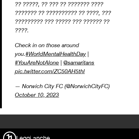
?? ?????, ?? ??? ?? ??????? ????
??????? ?? ?????????? ?? ????, ???
????????? ??? ????? ??? ?????? ??
????.
Check in on those around
you.
#WorldMentalHealthDay
|
#YouAreNotAlone
|
@samaritans
pic.twitter.com/ZC50AH5thl
— Norwich City FC (@NorwichCityFC)
October 10, 2023
>
Leggi anche