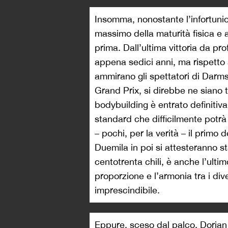
Insomma, nonostante l’infortunio 
massimo della maturità fisica e 
prima. Dall’ultima vittoria da p
appena sedici anni, ma rispetto 
ammirano gli spettatori di Darmst
Grand Prix, si direbbe ne siano 
bodybuilding è entrato definiti
standard che difficilmente potrà
– pochi, per la verità – il prim
Duemila in poi si attesteranno s
centotrenta chili, è anche l’ultim
proporzione e l’armonia tra i div
imprescindibile.
Eppure, sceso dal palco, Dorian 