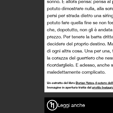
sonno. E allora pensa: pensa al 
potuto dimostrare nulla, alla sor
persi per strada dietro una siri
potuto fare quella fine se non fo
che, dopotutto, non gli è andat
prezzo. Per tenere la barra dritt
decidere del proprio destino. Ma
di ogni altra cosa. Una per una, 
la corazza del guerriero che nes
ricordarglielo. E adesso, anche 
maledettamente complicato.
Un estratto del libro
Dorian Yates, il potere de
Immagine in apertura tratta dal
profilo Instag
Leggi anche