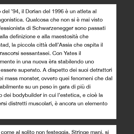
del ’94, il Dorian del 1996 è un atleta al
agonistica. Qualcosa che non si è mai visto
rofessionista di Schwarzenegger sono passati
alla definizione e alla maestosità che
ad, la piccola città dell’Assia che ospita il
trascorsi sessantasei. Con Yates il
vamente in una nuova èra stabilendo uno
 essere superato. A dispetto dei suoi detrattori
o dei mass monster, ovvero quei fenomeni che dal
tabilmente su un peso in gara di più di
o dei bodybuilder in cui l’estetica, e cioè la
ersi distretti muscolari, è ancora un elemento
come al solito non festeggia. Stringe mani, si