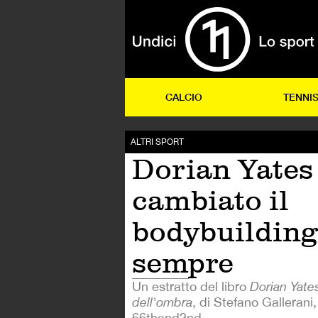
CALCIO
TENNI
ALTRI SPORT
Dorian Yates
cambiato il
bodybuilding
sempre
Un estratto del libro
Dorian Yates
dell'ombra
, di Stefano Gallerani
66thand2nd.