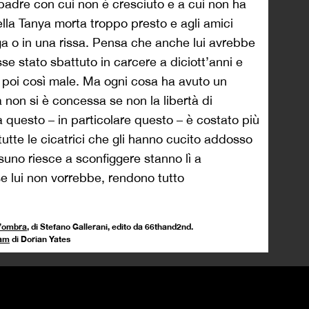
padre con cui non è cresciuto e a cui non ha
ella Tanya morta troppo presto e agli amici
nga o in una rissa. Pensa che anche lui avrebbe
sse stato sbattuto in carcere a diciott’anni e
a poi così male. Ma ogni cosa ha avuto un
a non si è concessa se non la libertà di
 questo – in particolare questo – è costato più
tutte le cicatrici che gli hanno cucito addosso
suno riesce a sconfiggere stanno lì a
se lui non vorrebbe, rendono tutto
ll’ombra
, di Stefano Gallerani, edito da 66thand2nd.
ram
di Dorian Yates