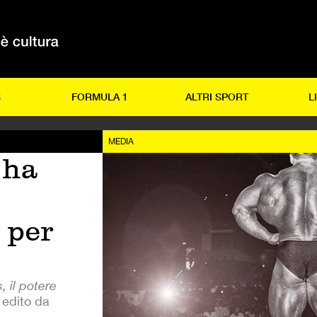
S
FORMULA 1
ALTRI SPORT
L
MEDIA
 ha
 per
, il potere
, edito da