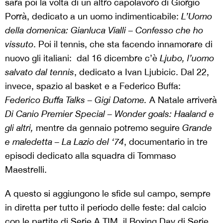
sarà poi la volta di un altro capolavoro di Giorgio
Porrà, dedicato a un uomo indimenticabile:
L’Uomo
della domenica: Gianluca Vialli – Confesso che ho
vissuto
. Poi il tennis, che sta facendo innamorare di
nuovo gli italiani: dal 16 dicembre c’è
Ljubo, l’uomo
salvato dal tennis
, dedicato a Ivan Ljubicic. Dal 22,
invece, spazio al basket e a Federico Buffa:
Federico Buffa Talks – Gigi Datome.
A Natale arriverà
Di Canio Premier Special – Wonder goals: Haaland e
gli altri,
mentre da gennaio potremo seguire
Grande
e maledetta – La Lazio del ‘74
, documentario in tre
episodi dedicato alla squadra di Tommaso
Maestrelli.
A questo si aggiungono le sfide sul campo, sempre
in diretta per tutto il periodo delle feste: dal calcio
con le partite di Serie A TIM, il Boxing Day di Serie