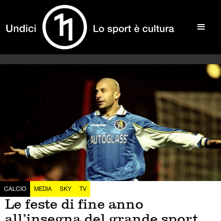
CALCIO
MEDIA
SKY
TV
Le feste di fine anno
all’insegna del grande sport,