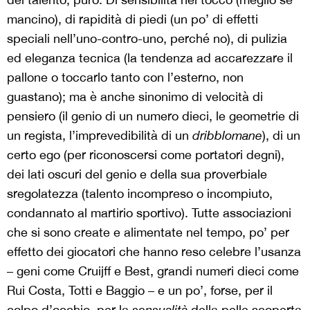
mancino), di rapidità di piedi (un po’ di effetti
speciali nell’uno-contro-uno, perché no), di pulizia
ed eleganza tecnica (la tendenza ad accarezzare il
pallone o toccarlo tanto con l’esterno, non
guastano); ma è anche sinonimo di velocità di
pensiero (il genio di un numero dieci, le geometrie di
un regista, l’imprevedibilità di un
dribblomane
), di un
certo ego (per riconoscersi come portatori degni),
dei lati oscuri del genio e della sua proverbiale
sregolatezza (talento incompreso o incompiuto,
condannato al martirio sportivo). Tutte associazioni
che si sono create e alimentate nel tempo, po’ per
effetto dei giocatori che hanno reso celebre l’usanza
– geni come Cruijff e Best, grandi numeri dieci come
Rui Costa, Totti e Baggio – e un po’, forse, per il
colpo d’occhio, per la
sensualità
della pelle scoperta