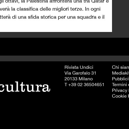
li ottavi, la Palestina affronterà una tra Qatar e
erà la classifica delle migliori terze. In ogni
atterà di una sfida storica per una squadra e il
Rivista Undici
Chi sia
Via Garofalo 31
Mediaki
20133 Milano
Pubblici
 cultura
T +39 02 36504651
Termini 
Privacy 
Cookie 