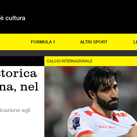
S
FORMULA 1
ALTRI SPORT
L
CALCIO INTERNAZIONALE
storica
na, nel
ficazione agli