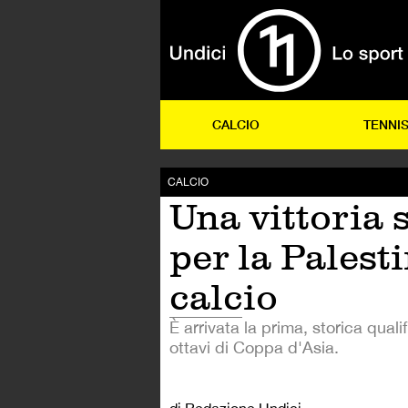
CALCIO
TENNI
CALCIO
Una vittoria 
per la Palesti
calcio
È arrivata la prima, storica quali
ottavi di Coppa d'Asia.