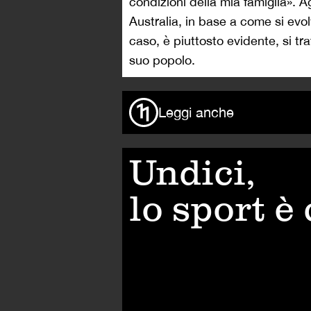
condizioni della mia famiglia». Ag
Australia, in base a come si evolv
caso, è piuttosto evidente, si tr
suo popolo.
Leggi anche
Undici,
lo sport è