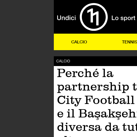
CALCIO
TENNI
CALCIO
Perché la
partnership t
City Footbal
e il Başakşeh
diversa da tut