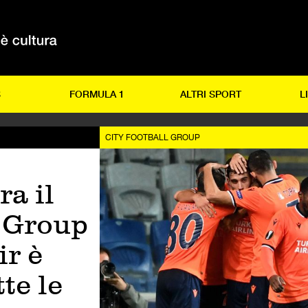
S
FORMULA 1
ALTRI SPORT
L
CITY FOOTBALL GROUP
ra il
l Group
ir è
te le