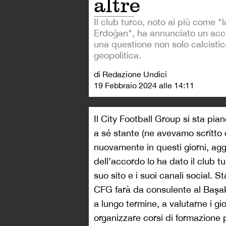
altre
Il club turco, noto ai più come "
Erdoğan", ha annunciato un acc
una questione non solo calcist
geopolitica.
di Redazione Undici
19 Febbraio 2024 alle 14:11
Il City Football Group si sta pia
a sé stante (ne avevamo scritto 
nuovamente in questi giorni, agg
dell’accordo lo ha dato il club
suo sito e i suoi canali social. 
CFG farà da consulente al Başak
a lungo termine, a valutarne i gi
organizzare corsi di formazione p