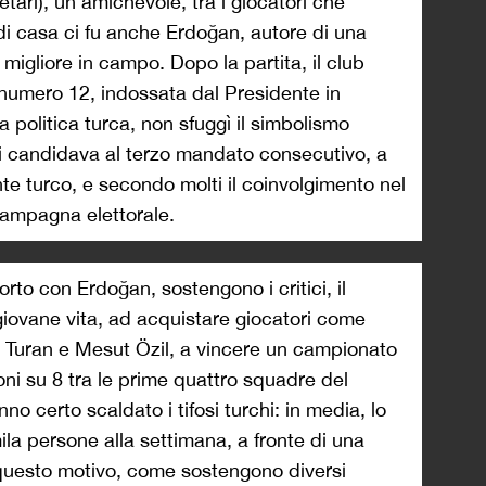
etari), un amichevole, tra i giocatori che
di casa ci fu anche Erdoğan, autore di una
i migliore in campo. Dopo la partita, il club
la numero 12, indossata dal Presidente in
 politica turca, non sfuggì il simbolismo
si candidava al terzo mandato consecutivo, a
te turco, e secondo molti il coinvolgimento nel
campagna elettorale.
rto con Erdoğan, sostengono i critici, il
 giovane vita, ad acquistare giocatori come
 Turan e Mesut Özil, a vincere un campionato
oni su 8 tra le prime quattro squadre del
no certo scaldato i tifosi turchi: in media, lo
ila persone alla settimana, a fronte di una
 questo motivo, come sostengono diversi