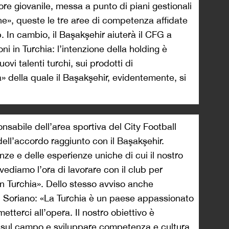
ore giovanile, messa a punto di piani gestionali
iche», queste le tre aree di competenza affidate
. In cambio, il Başakşehir aiuterà il CFG a
ni in Turchia: l’intenzione della holding è
ovi talenti turchi, sui prodotti di
» della quale il Başakşehir, evidentemente, si
nsabile dell’area sportiva del City Football
dell’accordo raggiunto con il Başakşehir.
ze e delle esperienze uniche di cui il nostro
vediamo l’ora di lavorare con il club per
in Turchia». Dello stesso avviso anche
n Soriano: «La Turchia è un paese appassionato
etterci all’opera. Il nostro obiettivo è
b sul campo e sviluppare competenza e cultura