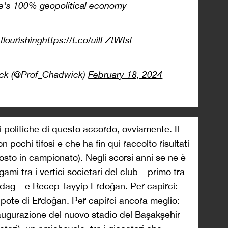
one's 100% geopolitical economy
 flourishing
https://t.co/uilLZtWIsl
ck (@Prof_Chadwick)
February 18, 2024
i politiche di questo accordo, ovviamente. Il
 pochi tifosi e che ha fin qui raccolto risultati
osto in campionato). Negli scorsi anni se ne è
gami tra i vertici societari del club – primo tra
sdag – e Recep Tayyip Erdoğan. Per capirci:
ote di Erdoğan. Per capirci ancora meglio:
naugurazione del nuovo stadio del Başakşehir