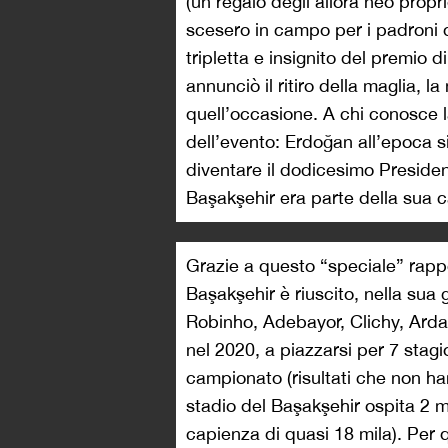
(un regalo degli allora neo propri
scesero in campo per i padroni 
tripletta e insignito del premio d
annunciò il ritiro della maglia, 
quell’occasione. A chi conosce la
dell’evento: Erdoğan all’epoca 
diventare il dodicesimo Presiden
Başakşehir era parte della sua 
Grazie a questo “speciale” rappo
Başakşehir è riuscito, nella sua
Robinho, Adebayor, Clichy, Arda
nel 2020, a piazzarsi per 7 stagi
campionato (risultati che non han
stadio del Başakşehir ospita 2 m
capienza di quasi 18 mila). Per