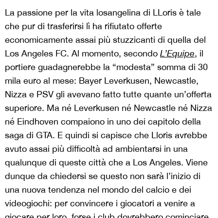
La passione per la vita losangelina di LLoris è tale
che pur di trasferirsi lì ha rifiutato offerte
economicamente assai più stuzzicanti di quella del
Los Angeles FC. Al momento, secondo
L’Equipe
, il
portiere guadagnerebbe la “modesta” somma di 30
mila euro al mese: Bayer Leverkusen, Newcastle,
Nizza e PSV gli avevano fatto tutte quante un’offerta
superiore. Ma né Leverkusen né Newcastle né Nizza
né Eindhoven compaiono in uno dei capitolo della
saga di GTA. E quindi si capisce che Lloris avrebbe
avuto assai più difficoltà ad ambientarsi in una
qualunque di queste città che a Los Angeles. Viene
dunque da chiedersi se questo non sarà l’inizio di
una nuova tendenza nel mondo del calcio e dei
videogiochi: per convincere i giocatori a venire a
giocare per loro, forse i club dovrebbero cominciare