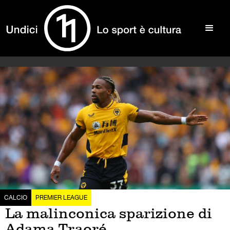
CALCIO
PREMIER LEAGUE
La malinconica sparizione di
Adama Traoré