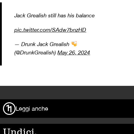
Jack Grealish still has his balance
pic.twitter.com/SAdw7bnzHD
— Drunk Jack Grealish
(@DrunkGreaIish)
May 26, 2024
>
Leggi anche
Undici,