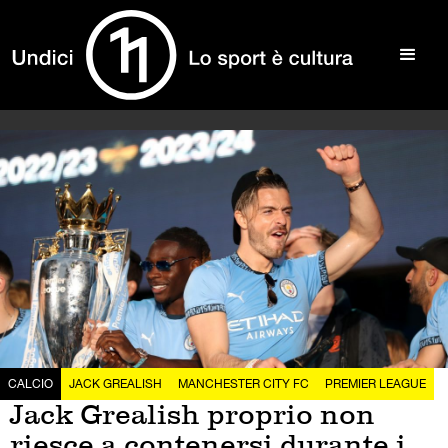
CALCIO
JACK GREALISH
MANCHESTER CITY FC
PREMIER LEAGUE
Jack Grealish proprio non
riesce a contenersi durante i