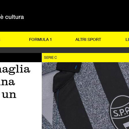
S
FORMULA 1
ALTRI SPORT
L
SERIE C
aglia
una
 un