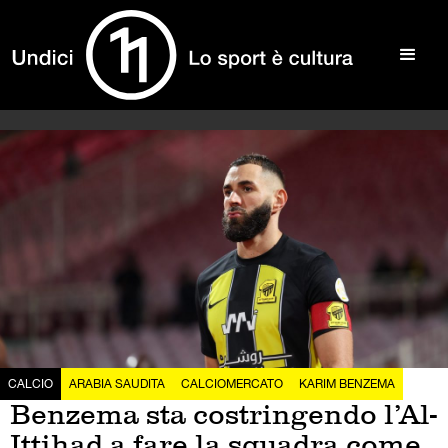
CALCIO
ARABIA SAUDITA
CALCIOMERCATO
KARIM BENZEMA
Benzema sta costringendo l’Al-
Ittihad a fare la squadra come