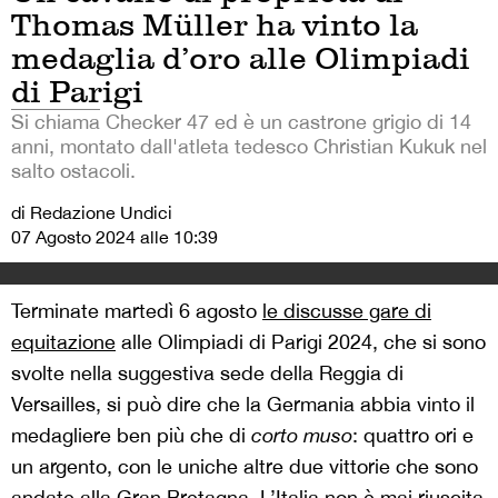
Thomas Müller ha vinto la
medaglia d’oro alle Olimpiadi
di Parigi
Si chiama Checker 47 ed è un castrone grigio di 14
anni, montato dall'atleta tedesco Christian Kukuk nel
salto ostacoli.
di Redazione Undici
07 Agosto 2024 alle 10:39
Terminate martedì 6 agosto
le discusse gare di
equitazione
alle Olimpiadi di Parigi 2024, che si sono
svolte nella suggestiva sede della Reggia di
Versailles, si può dire che la Germania abbia vinto il
medagliere ben più che di
corto muso
: quattro ori e
un argento, con le uniche altre due vittorie che sono
andate alla Gran Bretagna. L’Italia non è mai riuscita