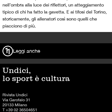
nell’ombra alla luce dei riflettori, un atteggiamento
tipico di chi ha fatto la gavetta. E ai tifosi del Torino,
storicamente, gli allenatori così sono quelli che
piacciono di più.
>
Leggi anche
Undici,
lo sport è cultura
Rivista Undici
Via Garofalo 31
20133 Milano
T +39 02 36504651