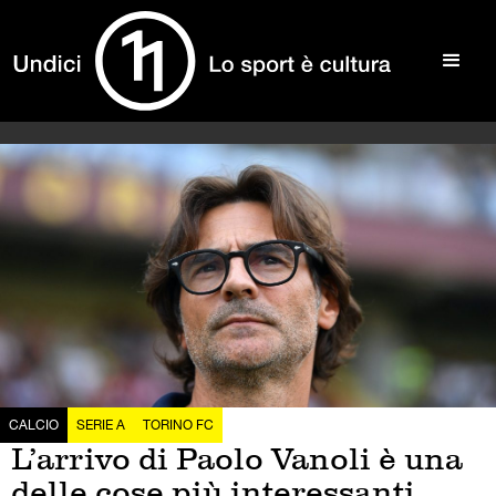
CALCIO
SERIE A
TORINO FC
L’arrivo di Paolo Vanoli è una
delle cose più interessanti