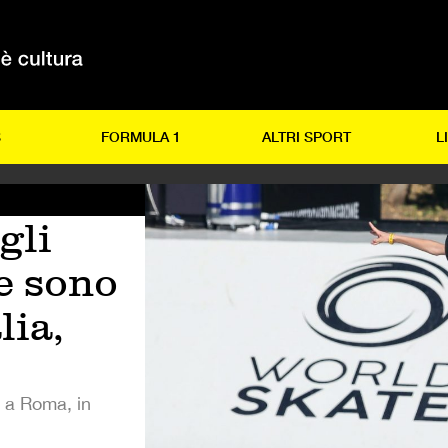
S
FORMULA 1
ALTRI SPORT
L
gli
le sono
lia,
 a Roma, in