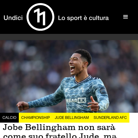
CALCIO
CHAMPIONSHIP
JUDE BELLINGHAM
SUNDERLAND AFC
Jobe Bellingham non sarà
come suo fratello Jude, ma