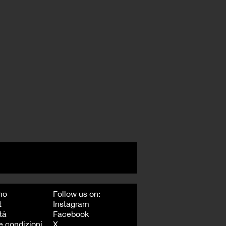
mo
Follow us on:
t
Instagram
tà
Facebook
e condizioni
X