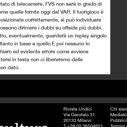
itato di telecamere, FVS non sarà in grado di
e quelle fornite oggi dal VAR. Il fuorigioco è
sizionate correttamente, si può individuare
possono dirimere i dubbi su offside più dubbi.
itro, eventualmente, guarderà un replay singolo
tanto in base a quello E poi nessuno lo
hiaro ed evidente errore come avviene
rsi in testa non ci libereremo delle
non dato.
Rivista Undici
Chi sia
Via Garofalo 31
Mediaki
20133 Milano
Pubblici
T +39 02 36504651
Termini 