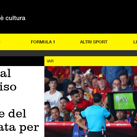
S
FORMULA 1
ALTRI SPORT
L
VAR
al
iso
e del
ta per