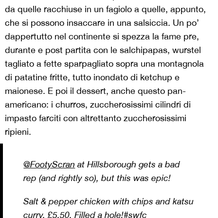
da quelle racchiuse in un fagiolo a quelle, appunto,
che si possono insaccare in una salsiccia. Un po’
dappertutto nel continente si spezza la fame pre,
durante e post partita con le salchipapas, wurstel
tagliato a fette sparpagliato sopra una montagnola
di patatine fritte, tutto inondato di ketchup e
maionese. E poi il dessert, anche questo pan-
americano: i churros, zuccherosissimi cilindri di
impasto farciti con altrettanto zuccherosissimi
ripieni.
@FootyScran
at Hillsborough gets a bad
rep (and rightly so), but this was epic!
Salt & pepper chicken with chips and katsu
curry, £5.50. Filled a hole!
#swfc