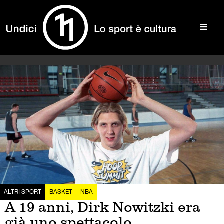
ALTRI SPORT
BASKET
NBA
A 19 anni, Dirk Nowitzki era
già uno spettacolo